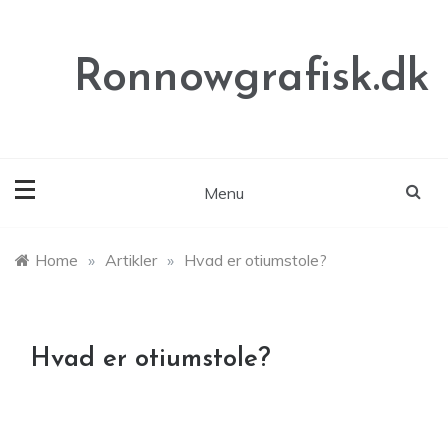
Skip
to
content
Ronnowgrafisk.dk
Menu
Home
»
Artikler
»
Hvad er otiumstole?
Hvad er otiumstole?