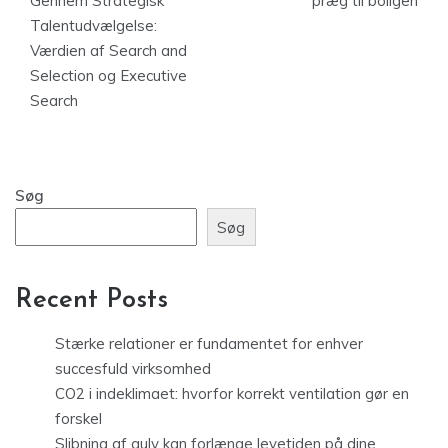
Gennem Strategisk
præg til boligen
Talentudvælgelse:
Værdien af Search and
Selection og Executive
Search
Søg
Søg
Recent Posts
Stærke relationer er fundamentet for enhver
succesfuld virksomhed
CO2 i indeklimaet: hvorfor korrekt ventilation gør en
forskel
Slibning af gulv kan forlænge levetiden på dine