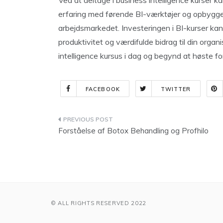
Ved at deltage i business intelligence kurser k
erfaring med førende BI-værktøjer og opbygge
arbejdsmarkedet. Investeringen i BI-kurser kan
produktivitet og værdifulde bidrag til din orga
intelligence kursus i dag og begynd at høste f
FACEBOOK
TWITTER
Indlægsnavigation
Forståelse af Botox Behandling og Profhilo
© ALL RIGHTS RESERVED 2022