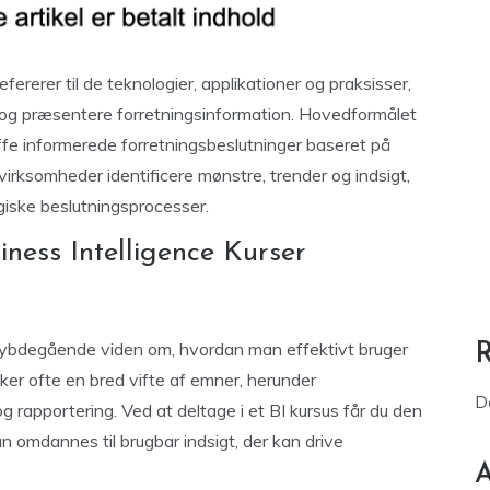
refererer til de teknologier, applikationer og praksisser,
re og præsentere forretningsinformation. Hovedformålet
ffe informerede forretningsbeslutninger baseret på
irksomheder identificere mønstre, trender og indsigt,
giske beslutningsprocesser.
iness Intelligence Kurser
 dybdegående viden om, hvordan man effektivt bruger
ker ofte en bred vifte af emner, herunder
D
 rapportering. Ved at deltage i et BI kursus får du den
n omdannes til brugbar indsigt, der kan drive
A