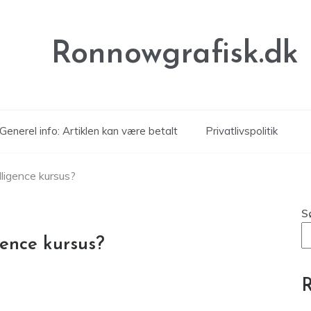
Ronnowgrafisk.dk
Generel info: Artiklen kan være betalt
Privatlivspolitik
lligence kursus?
S
gence kursus?
R