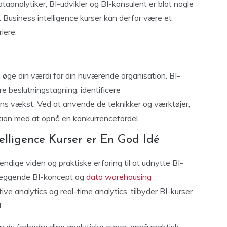
dataanalytiker, BI-udvikler og BI-konsulent er blot nogle
. Business intelligence kurser kan derfor være et
riere.
u øge din værdi for din nuværende organisation. BI-
dre beslutningstagning, identificere
ens vækst. Ved at anvende de teknikker og værktøjer,
sation med at opnå en konkurrencefordel.
telligence Kurser er En God Idé
endige viden og praktiske erfaring til at udnytte BI-
ndlæggende BI-koncept og
data warehousing
ve analytics og real-time analytics, tilbyder BI-kurser
.