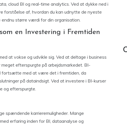
ata, cloud BI og real-time analytics. Ved at dykke ned i
 forståelse af, hvordan du kan udnytte de nyeste
e endnu større værdi for din organisation.
 som en Investering i Fremtiden
C
 med at vokse og udvikle sig. Ved at deltage i business
er meget efterspurgte på arbejdsmarkedet. BI-
il fortsætte med at være det i fremtiden, da
lutninger på dataindsigt. Ved at investere i BI-kurser
te og efterspurgte.
ge spændende karrieremuligheder. Mange
 med erfaring inden for BI, dataanalyse og