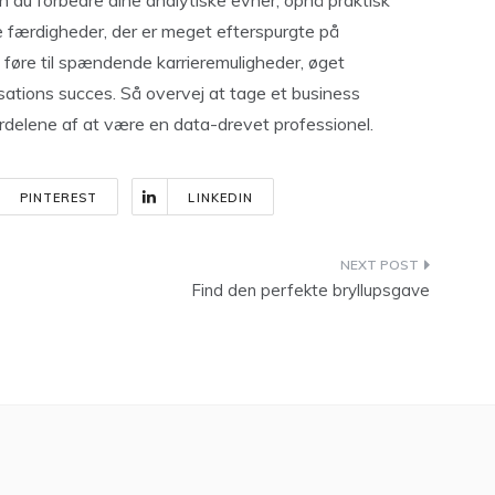
an du forbedre dine analytiske evner, opnå praktisk
 færdigheder, der er meget efterspurgte på
 føre til spændende karrieremuligheder, øget
nisations succes. Så overvej at tage et business
ordelene af at være en data-drevet professionel.
PINTEREST
LINKEDIN
Find den perfekte bryllupsgave