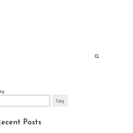
øg
Søg
ecent Posts