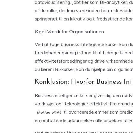
datavisualisering. Jobtitler som BI-analytiker, 
af de roller, der kan være inden for rækkevidde
springbræt til en lukrativ og tilfredsstillende kar
Øget Værdi for Organisationen
Ved at tage business intelligence kurser kan d
færdigheder gør dig i stand til at bidrage til be
effektivitetsforbedringer og drive virksomhed
du lærer i BI-kurser, kan du hjælpe din organi
Konklusion: Hvorfor Business In
Business intelligence kurser giver dig den nødv
værktøjer og -teknologier effektivt. Fra gru
til avancerede emner som predicti
en omfattende uddannelse i alle aspekter af BI