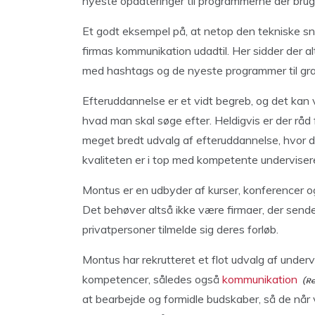
nyeste opdateringer til programmerne der brug
Et godt eksempel på, at netop den tekniske sn
firmas kommunikation udadtil. Her sidder der alt
med hashtags og de nyeste programmer til gra
Efteruddannelse er et vidt begreb, og det kan 
hvad man skal søge efter. Heldigvis er der råd 
meget bredt udvalg af efteruddannelse, hvor d
kvaliteten er i top med kompetente undervise
Montus er en udbyder af kurser, konferencer og 
Det behøver altså ikke være firmaer, der sende
privatpersoner tilmelde sig deres forløb.
Montus har rekrutteret et flot udvalg af under
kompetencer, således også
kommunikation
at bearbejde og formidle budskaber, så de når 