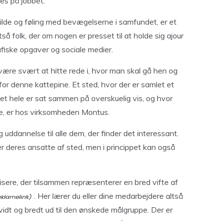
es på jobbet.
ilde og føling med bevægelserne i samfundet, er et
så folk, der om nogen er presset til at holde sig ajour
fiske opgaver og sociale medier.
være svært at hitte rede i, hvor man skal gå hen og
for denne kattepine. Et sted, hvor der er samlet et
et hele er sat sammen på overskuelig vis, og hvor
re, er hos virksomheden Montus.
uddannelse til alle dem, der finder det interessant.
r deres ansatte af sted, men i princippet kan også
visere, der tilsammen repræsenterer en bred vifte af
. Her lærer du eller dine medarbejdere altså
vidt og bredt ud til den ønskede målgruppe. Der er