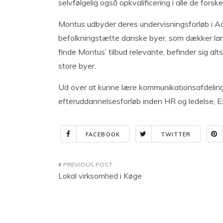
selvfølgelig også opkvalificering i alle de forskel
Montus udbyder deres undervisningsforløb i A
befolkningstætte danske byer, som dækker langt
finde Montus’ tilbud relevante, befinder sig alt
store byer.
Ud over at kunne lære kommunikationsafdelinge
efteruddannelsesforløb inden HR og ledelse, Exc
FACEBOOK
TWITTER
Indlægsnavigation
Lokal virksomhed i Køge