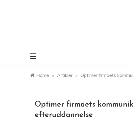
Skip
to
content
Home
»
Artikler
»
Optimer firmaets kommun
Optimer firmaets kommunika
efteruddannelse