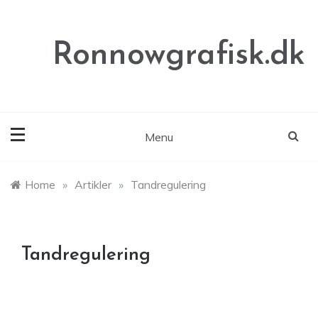
Skip
to
content
Ronnowgrafisk.dk
Menu
Home
»
Artikler
»
Tandregulering
Tandregulering