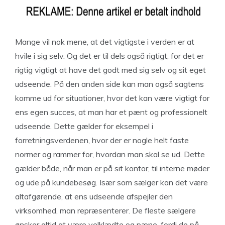
Mange vil nok mene, at det vigtigste i verden er at
hvile i sig selv. Og det er til dels også rigtigt, for det er
rigtig vigtigt at have det godt med sig selv og sit eget
udseende. På den anden side kan man også sagtens
komme ud for situationer, hvor det kan være vigtigt for
ens egen succes, at man har et pænt og professionelt
udseende. Dette gælder for eksempel i
forretningsverdenen, hvor der er nogle helt faste
normer og rammer for, hvordan man skal se ud. Dette
gælder både, når man er på sit kontor, til interne møder
og ude på kundebesøg. Især som sælger kan det være
altafgørende, at ens udseende afspejler den
virksomhed, man repræsenterer. De fleste sælgere
ønsker altid at være velklædte og pæne, fordi de på